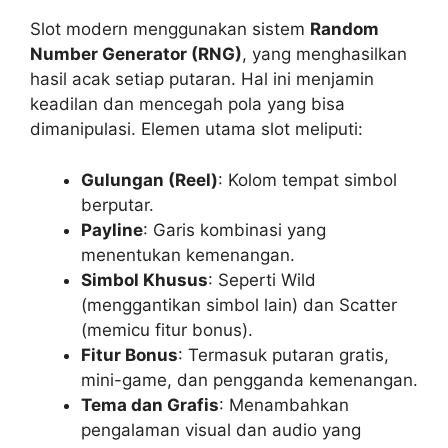
Slot modern menggunakan sistem
Random
Number Generator (RNG)
, yang menghasilkan
hasil acak setiap putaran. Hal ini menjamin
keadilan dan mencegah pola yang bisa
dimanipulasi. Elemen utama slot meliputi:
Gulungan (Reel)
: Kolom tempat simbol
berputar.
Payline
: Garis kombinasi yang
menentukan kemenangan.
Simbol Khusus
: Seperti Wild
(menggantikan simbol lain) dan Scatter
(memicu fitur bonus).
Fitur Bonus
: Termasuk putaran gratis,
mini-game, dan pengganda kemenangan.
Tema dan Grafis
: Menambahkan
pengalaman visual dan audio yang