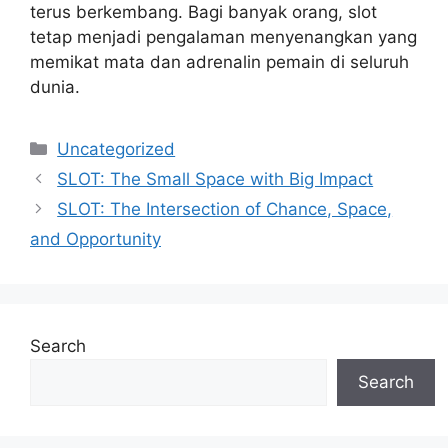
terus berkembang. Bagi banyak orang, slot
tetap menjadi pengalaman menyenangkan yang
memikat mata dan adrenalin pemain di seluruh
dunia.
Categories
Uncategorized
SLOT: The Small Space with Big Impact
SLOT: The Intersection of Chance, Space,
and Opportunity
Search
Search