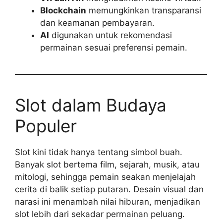
Blockchain
memungkinkan transparansi
dan keamanan pembayaran.
AI
digunakan untuk rekomendasi
permainan sesuai preferensi pemain.
Slot dalam Budaya
Populer
Slot kini tidak hanya tentang simbol buah.
Banyak slot bertema film, sejarah, musik, atau
mitologi, sehingga pemain seakan menjelajah
cerita di balik setiap putaran. Desain visual dan
narasi ini menambah nilai hiburan, menjadikan
slot lebih dari sekadar permainan peluang.