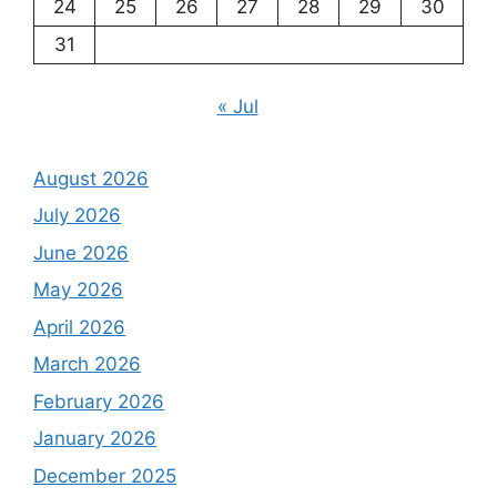
24
25
26
27
28
29
30
31
« Jul
August 2026
July 2026
June 2026
May 2026
April 2026
March 2026
February 2026
January 2026
December 2025