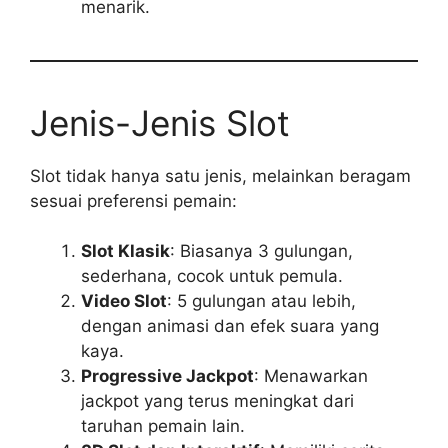
menarik.
Jenis-Jenis Slot
Slot tidak hanya satu jenis, melainkan beragam
sesuai preferensi pemain:
Slot Klasik
: Biasanya 3 gulungan,
sederhana, cocok untuk pemula.
Video Slot
: 5 gulungan atau lebih,
dengan animasi dan efek suara yang
kaya.
Progressive Jackpot
: Menawarkan
jackpot yang terus meningkat dari
taruhan pemain lain.