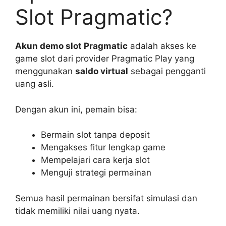
Slot Pragmatic?
Akun demo slot Pragmatic
adalah akses ke
game slot dari provider Pragmatic Play yang
menggunakan
saldo virtual
sebagai pengganti
uang asli.
Dengan akun ini, pemain bisa:
Bermain slot tanpa deposit
Mengakses fitur lengkap game
Mempelajari cara kerja slot
Menguji strategi permainan
Semua hasil permainan bersifat simulasi dan
tidak memiliki nilai uang nyata.