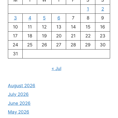
M
T
W
T
F
S
S
1
2
3
4
5
6
7
8
9
10
11
12
13
14
15
16
17
18
19
20
21
22
23
24
25
26
27
28
29
30
31
« Jul
August 2026
July 2026
June 2026
May 2026