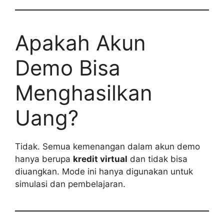
Apakah Akun
Demo Bisa
Menghasilkan
Uang?
Tidak. Semua kemenangan dalam akun demo
hanya berupa
kredit virtual
dan tidak bisa
diuangkan. Mode ini hanya digunakan untuk
simulasi dan pembelajaran.