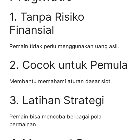
1. Tanpa Risiko
Finansial
Pemain tidak perlu menggunakan uang asli.
2. Cocok untuk Pemula
Membantu memahami aturan dasar slot.
3. Latihan Strategi
Pemain bisa mencoba berbagai pola
permainan.