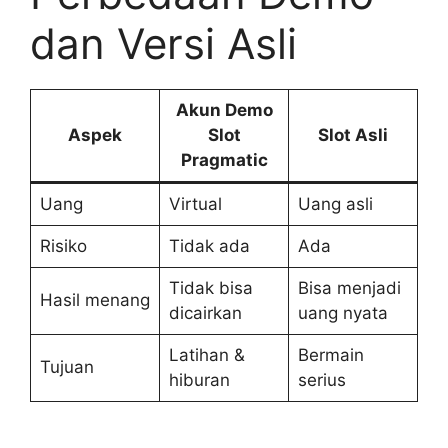
dan Versi Asli
Akun Demo
Aspek
Slot
Slot Asli
Pragmatic
Uang
Virtual
Uang asli
Risiko
Tidak ada
Ada
Tidak bisa
Bisa menjadi
Hasil menang
dicairkan
uang nyata
Latihan &
Bermain
Tujuan
hiburan
serius