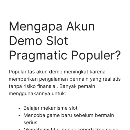
Mengapa Akun
Demo Slot
Pragmatic Populer?
Popularitas akun demo meningkat karena
memberikan pengalaman bermain yang realistis
tanpa risiko finansial. Banyak pemain
menggunakannya untuk:
Belajar mekanisme slot
Mencoba game baru sebelum bermain
serius
Memahami fitur bonus seperti free spins