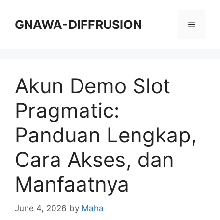
Skip
to
GNAWA-DIFFRUSION
Menu
content
Akun Demo Slot
Pragmatic:
Panduan Lengkap,
Cara Akses, dan
Manfaatnya
June 4, 2026
by
Maha