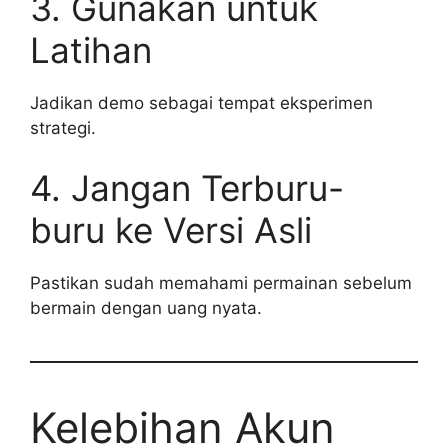
3. Gunakan untuk
Latihan
Jadikan demo sebagai tempat eksperimen
strategi.
4. Jangan Terburu-
buru ke Versi Asli
Pastikan sudah memahami permainan sebelum
bermain dengan uang nyata.
Kelebihan Akun